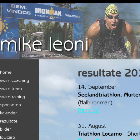
Direkt zum Seiteninhalt
last update: 5. Mai 2026
resultate 2
Menü überspringen
home
swim coaching
14. September
swim team
Seelandtriathlon, Murt
swimtraining
(Halbironman)
sponsoren
Rang 12
kalender
resultate
▼
31. August
bilder
▼
Triathlon Locarno
-
Shor
lowcarb