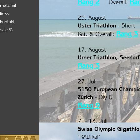
Rang 2
Ra
Overall:
material
links
25. August
kontakt
Uster Triathlon
-
Short
sale %
Rang 3
Kat. & Overall:
17. August
Urner Triathlon, Seedorf
Rang 3
27. Juli
5150 European Champio
Zürich
- Oly D
Rang 9
7. - 13. Juli
Swiss Olympic Gigathl
"RADikal"