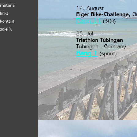
material
12. August
links
Eiger Bike-Challenge,
G
Rang 11
(30k)
kontakt
sale %
23. Juli
Triathlon Tübingen
Tübingen - Germany
Rang 1
(sprint)