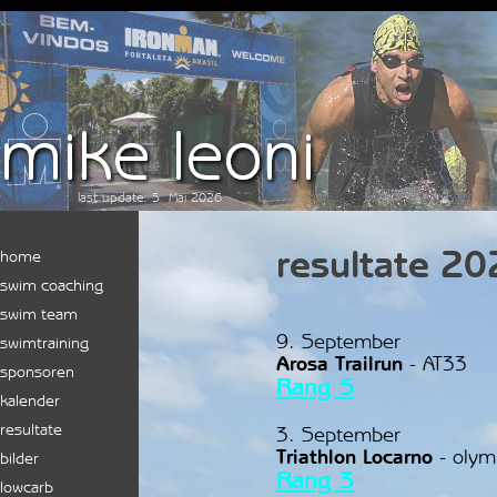
Direkt zum Seiteninhalt
last update: 5. Mai 2026
resultate 20
Menü überspringen
home
swim coaching
swim team
9. September
swimtraining
Arosa Trailrun
- AT33
sponsoren
Rang 5
kalender
resultate
▼
3. September
Triathlon Locarno
- olym
bilder
▼
Rang 3
lowcarb