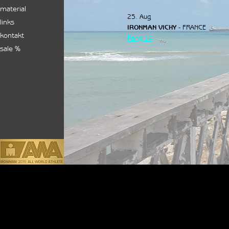
material
25. Aug
links
IRONMAN VICHY
- FRANCE
kontakt
Rang 14
sale %
Zurück zum Seiteninhalt