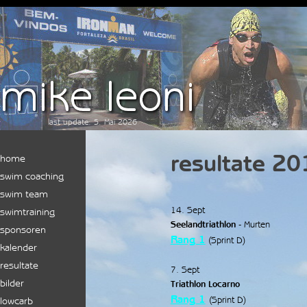
Direkt zum Seiteninhalt
last update: 5. Mai 2026
resultate 20
Menü überspringen
home
swim coaching
swim team
14. Sept
swimtraining
Seelandtriathlon
- Murten
sponsoren
Rang 1
(Sprint D)
kalender
resultate
▼
7. Sept
bilder
▼
Triathlon Locarno
Rang 1
(Sprint D)
lowcarb